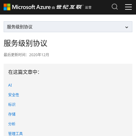
产品和定价
Azure 文档 >
热门搜索
服务级别协议
Azure 市场 >
最近搜索历史
最后更新时间：2020年12月
清除搜索记录
Azure 支持计划 >
在这篇文章中：
Azure 更新 >
AI
Azure 博客 >
安全性
标识
登录 Azure 门户
存储
分析
管理工具