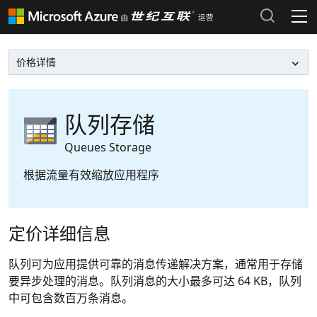
产品和定价
Azure 文档 >
热门搜索
Azure 市场 >
最近搜索历史
队列存储
清除搜索记录
Azure 支持计划 >
Queues Storage
根据流量有效缩放应用程序
Azure 更新 >
Azure 博客 >
定价详细信息
登录 Azure 门户
队列可为应用提供可靠的消息传递解决方案，通常用于存储
要异步处理的消息。队列消息的大小最多可达 64 KB，队列
中可包含数百万条消息。