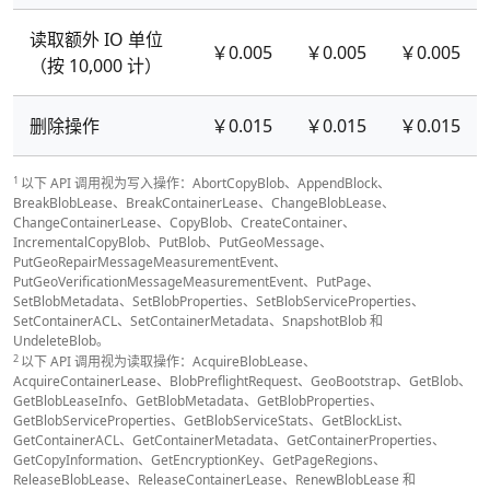
读取额外 IO 单位
￥0.005
￥0.005
￥0.005
（按 10,000 计）
删除操作
￥0.015
￥0.015
￥0.015
1
以下 API 调用视为写入操作：AbortCopyBlob、AppendBlock、
BreakBlobLease、BreakContainerLease、ChangeBlobLease、
ChangeContainerLease、CopyBlob、CreateContainer、
IncrementalCopyBlob、PutBlob、PutGeoMessage、
PutGeoRepairMessageMeasurementEvent、
PutGeoVerificationMessageMeasurementEvent、PutPage、
SetBlobMetadata、SetBlobProperties、SetBlobServiceProperties、
SetContainerACL、SetContainerMetadata、SnapshotBlob 和
UndeleteBlob。
2
以下 API 调用视为读取操作：AcquireBlobLease、
AcquireContainerLease、BlobPreflightRequest、GeoBootstrap、GetBlob、
GetBlobLeaseInfo、GetBlobMetadata、GetBlobProperties、
GetBlobServiceProperties、GetBlobServiceStats、GetBlockList、
GetContainerACL、GetContainerMetadata、GetContainerProperties、
GetCopyInformation、GetEncryptionKey、GetPageRegions、
ReleaseBlobLease、ReleaseContainerLease、RenewBlobLease 和