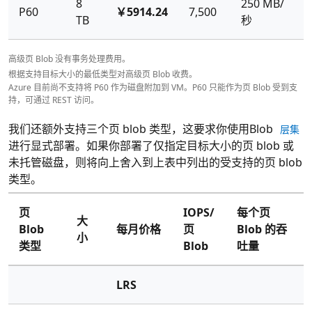
8
250 MB/
P60
￥5914.24
7,500
TB
秒
高级页 Blob 没有事务处理费用。
根据支持目标大小的最低类型对高级页 Blob 收费。
Azure 目前尚不支持将 P60 作为磁盘附加到 VM。P60 只能作为页 Blob 受到支
持，可通过 REST 访问。
我们还额外支持三个页 blob 类型，这要求你使用Blob
层集
进行显式部署。如果你部署了仅指定目标大小的页 blob 或
未托管磁盘，则将向上舍入到上表中列出的受支持的页 blob
类型。
页
IOPS/
每个页
大
Blob
每月价格
页
Blob 的吞
小
类型
Blob
吐量
LRS