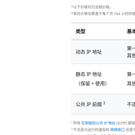
*以下价格均为含税价格。
*每月价格估算基于每个月 744 小时的
类型
基
第一
动态 IP 地址
其他
静态 IP 地址
第一
（保留 + 使用）
其他
3
公共 IP 前缀
不
1
所有
实例级别公共 IP 地址
(ILPIP)
2
不论是与运行的虚拟机
网络接口
还是与