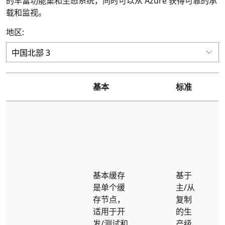
的丰富功能集和生态系统，同时可以从 Azure 获得可靠的承
载和监视。
地区:
基本
标准
基本缓存
基于
是单个缓
主/从
存节点，
复制
适用于开
的生
发/测试和
产级